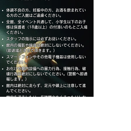
体調不良の方、妊娠中の方、お酒を飲まれてい
る方のご入館はご遠慮ください。
​全館、全イベント共通して、小学生以下のお子
様は保護者（18歳以上）の付添いのもとご入場
ください。
スタッフの指示には必ずお従いください。
館内の撮影や録音は絶対にしないでください。
(即退場とさせて頂きます。)
スマートフォンやその他電子機器は使用しない
でください。
お化けや館内設備への暴力行為、接触行為、破
壊行為は絶対にしないでください。(警察へ即通
報します。)
館内は絶対に走らず、足元や頭上に注意して進
んでください。
館内を逆走したり、長時間立ち止まったりしな
いでください。
恐怖で進行できなくなった場合や、お怪我をさ
れた場合は大きな声でスタッフをお呼びくださ
い。
料金お支払い後の返金はいかなる場合もできま