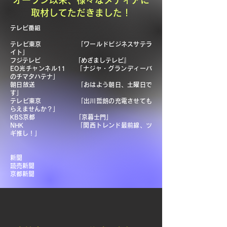
オープン以来、様々なメディアに
取材してただきました！
テレビ番組
テレビ東京 「ワールドビジネスサテラ
イト」
フジテレビ 「めざましテレビ』
EO光チャンネル11 「ナジャ・グランディーバ
のチマタハテナ」
朝日放送 「おはよう朝日、土曜日で
す」
テレビ東京 「出川哲朗の充電させても
らえませんか？」
KBS京都 「京暮士門」
NHK 「関西トレンド最前線、ツ
ギ推し！」
新聞
読売新聞
京都新聞