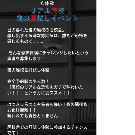
怖体験
リアル
廃
校
夜の
肝
試しイベント
日の暮れた後の廃校の旧校舎。
醸し出す不気味な雰囲気は、誰もが恐怖を
感じるものです…。
そんな恐怖体験にチャレンジしたいという
勇者を募集します！
夜の廃校舎肝試し体験
完全予約制の少人数！
「廃校のリアルな恐怖をガチで味わいた
い！！」という方におススメ！！
はっきり言って主催者も怖い！夜の廃校＆
お化け屋敷！！
呪われても責任とりません！
廃校舎での肝試し体験に参加するチャンス
です！