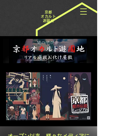
​京都
オカルト
遊園地