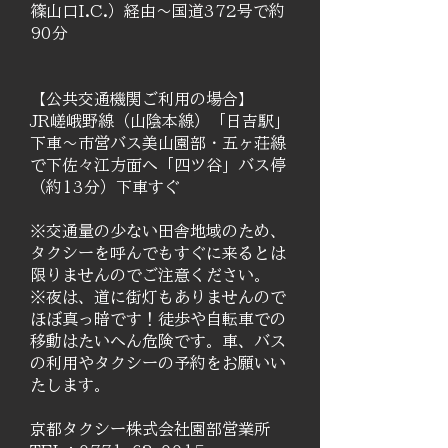
篠山口I.C.）経由～国道372号で約
90分
【公共交通機関ご利用の場合】
JR嵯峨野線（山陰本線）「日吉駅」
下車～市営バス美山園部・五ヶ荘線
で下佐々江方面へ「四ツ谷」バス停
（約13分）下車すぐ
​※交通量の少ない田舎地域のため、
タクシーを呼んでもすぐに来るとは
限りませんのでご注意ください。
​※夜は、道に街灯もありませんので
ほぼ真っ暗です！徒歩や自転車での
移動はたいへん危険です。車、バス
の利用やタクシーの予約をお願いい
たします。
京都タクシー株式会社園部営業所