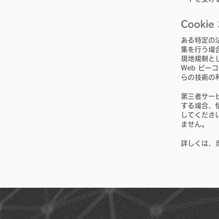
Cooki
ある特定の法
集を行う場
現地規制とし
Web ビ
らの技術の
第三者サービ
する場合、
してくださ
ません。
詳しくは、