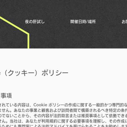
夜の肝試し
開催日時/場所
お
kie（クッキー）ポリシー
責事項
されている内容は、Cookie ポリシーの作成に関する一般的かつ専門的
ません。あなたの事業と顧客および訪問者間で構築されるべき特定の条
のでないことから、その内容が法的助言または推奨事項として依拠でき
せん。当社は、あなたが利用規約に関する必要事項を理解し、その作成
るためにも専門家による法的アドバイスを受けられることをお勧めしま