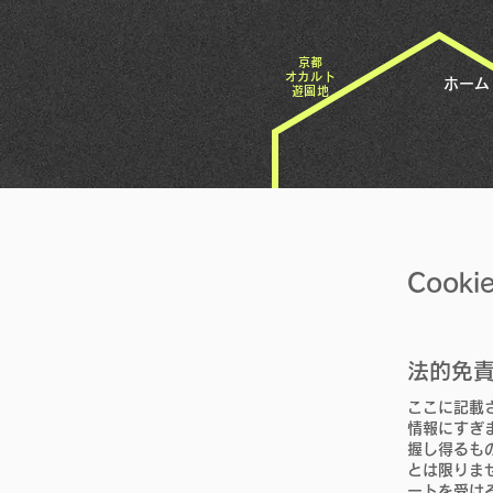
​京都
オカルト
ホーム
遊園地
Coo
法的免
ここに記載
情報にすぎ
握し得るも
とは限りま
ートを受け