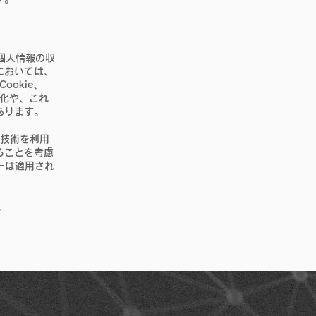
た個人情報の収
においては、
ookie、
確化や、これ
あります。
グ技術を利用
ることを考慮
ーは適用され
。