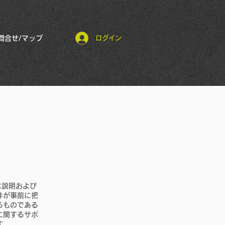
問合せ/マップ
ログイン
な説明および
件が事前に把
るものである
に関するサポ
す。